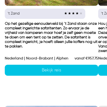
't 
't Zand
Hou 
Op het gezellige eenouderveld bij ’t Zand staan onze
een 
compleet ingerichte safaritenten. Zo ervaar je de
Deze 
vrijheid van kamperen maar hoef je zelf geen moeite
onver
te doen om een tent op te zetten. De safaritent is
er op
compleet ingericht, je hoeft alleen jullie koffers nog uit
Vana
te pakken.
zwem
Nederland | Noord-Brabant | Alphen
vanaf €957.75
Nede
Bekijk reis