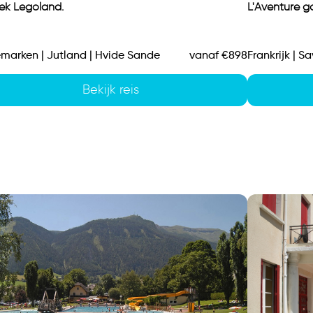
ek Legoland.
L'Aventure g
marken | Jutland | Hvide Sande
vanaf €898
Frankrijk | Sa
Bekijk reis