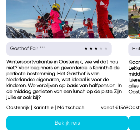
Gasthof Fair ***
Hot
Wintersportvakantie in Oostenrijk, wie wil dat nou
Klaar
niet? Voor beginners en gevorderde is Karinthië de
Lekke
perfecte bestemming. Het Gasthof is van
midda
Nederlandse eigenaren, wat ideaal is voor de
luier
kinderen. We verblijven op basis van halfpension. In
alles
de middag genieten van een lunch op de piste. Zijn
Ooste
jullie er ook bij?
Oostenrijk | Karinthie | Mörtschach
vanaf €1569
Ooste
Bekijk reis