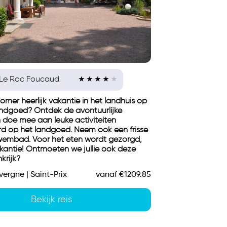
Le Roc Foucaud
 zomer heerlijk vakantie in het landhuis op
ndgoed? Ontdek de avontuurlijke
doe mee aan leuke activiteiten
d op het landgoed. Neem ook een frisse
zwembad. Voor het eten wordt gezorgd,
akantie! Ontmoeten we jullie ook deze
krijk?
uvergne | Saint-Prix
vanaf €1209.85
Bekijk reis