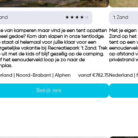
Zand
't Zand
je van kamperen maar vind je een tent opzetten
Met je eigen
heel gedoe? Kom dan slapen in onze tentlodge.
Zand op het 
staat al helemaal voor jullie klaar voor een
tent op een 
getelijke vakantie bij Recreatiepark 't Zand. Trek
eenouderveld
 uit met de kids of blijf gezellig op de camping.
op afstand v
f het eenouderveld loop je zo naar de
privéstrand w
plas.
rland | Noord-Brabant | Alphen
vanaf €782.75
Nederland |
Bekijk reis