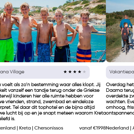
ana Village
Vakantiepa
 voelt als zo’n bestemming waar alles klopt. Jij
Overdag het 
kelt vanzelf een tandje terug onder de Griekse
Daarna teru
terwijl kinderen hier alle ruimte hebben voor
overdekte z
we vrienden, strand, zwembad en eindeloze
wachten. Eve
pret. Tel daar dit tophotel en de bijna altijd
omhoog, fri
we lucht bij op en je snapt meteen waarom Kreta
ontspannend 
liefd is.
enland | Kreta | Chersonissos
vanaf €1998
Nederland | 