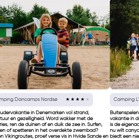
mping Dancamps Nordsø
Camping L‘
udervakantie in Denemarken vol strand,
Buitenspelen 
tuur en gezelligheid. Word wakker met de
vakantie in 
ies, ren de duinen af en duik de zee in. Surfen,
is de eigenaa
en of spetteren in het overdekte zwembad?
nu wilt cany
n Vikingroutes, proef verse vis in Hvide Sande en
biedt een ni