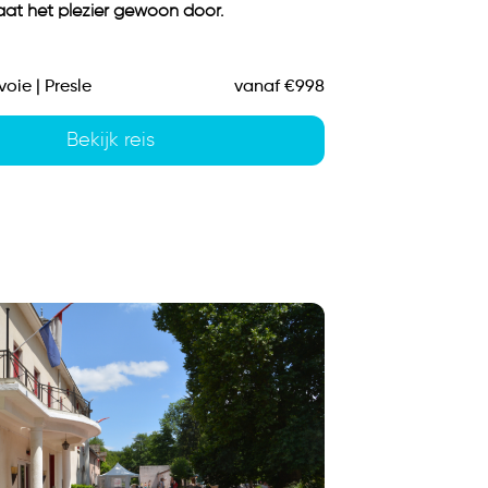
aat het plezier gewoon door.
voie | Presle
vanaf €998
Bekijk reis