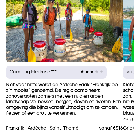
Camping Medrose ***
Vot
Niet voor niets wordt de Ardèche vaak “Frankrijk op
Kreta
z’n mooist” genoemd. De regio combineert
scha
zonovergoten zomers met een ruig en groen
zon, 
landschap vol bossen, bergen, kloven en rivieren. Een
nieu
omgeving die bijna vanzelf uitnodigt om te kanoën,
water
fietsen of een grot te verkennen.
blau
zo ge
Frankrijk | Ardèche | Saint-Thomé
vanaf €516
Griek