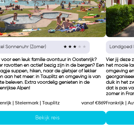
el Sonnenuhr (Zomer)
Landgoed 
 voor een leuk familie avontuur in Oostenrijk?
Vier jij deze
r ravotten en actief bezig zijn in de bergen? Een
het mooie la
gje suppen, hiken, naar de gletsjer of lekker
omgeving en 
en aan het meer: in Tauplitz en omgeving is van
georganiseer
 te beleven. Extra voordelig genieten in de
duik in het 
nrijkse Alpen!
dat is pas v
zomer in Fran
nrijk | Steiermark | Tauplitz
vanaf €869
Frankrijk | A
Bekijk reis